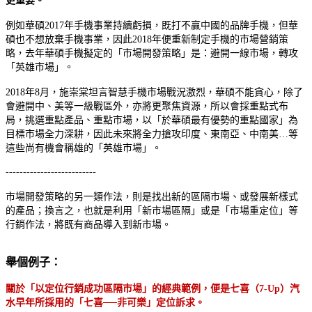
更重要。
例如華碩2017年手機事業持續虧損，既打不贏中國的品牌手機，但華
碩也不想放棄手機事業，因此2018年便重新制定手機的市場營銷策
略，去年華碩手機擬定的「市場開發策略」是：避開一線市場，轉攻
「英雄市場」。
2018年8月，施崇棠坦言智慧手機市場戰況激烈，華碩不能貪心，除了
會避開中、美等一級戰區外，亦將更聚焦資源，所以會採重點式布
局，挑選重點產品、重點市場，以「於華碩最有優勢的重點國家」為
目標市場全力深耕，因此未來將全力搶攻印度、東南亞、中南美…等
這些尚有機會稱雄的「英雄市場」。
--------------------------
市場開發策略的另一類作法，則是找出新的區隔市場、或發展新樣式
的產品；換言之，也就是利用「新市場區隔」或是「市場重定位」等
行銷作法，將既有商品導入到新市場。
舉個例子：
關於「以定位行銷成功區隔市場」的經典範例，便是七喜（7-Up）汽
水早年所採用的「七喜──非可樂」定位訴求。