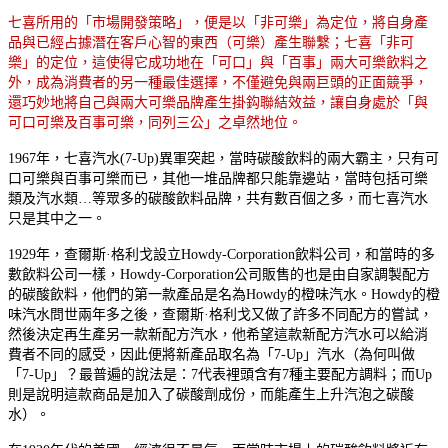
七喜所用的「市場開發策略」，便是以「非可樂」為定位，將自身產
品與已經占據潛在客戶心智的東西（可樂）產生聯繫；七喜「非可
樂」的定位，這使得它成功地在「可口」與「百事」兩大可樂飲料之
外，成為消費者的另一種最佳選擇，不僅避免與兩巨頭的正面競爭，
還巧妙地將自己與兩大可樂品牌產生掛鈎聯結效益，讓自身處於「與
可口可樂及百事可樂，同列三公」之卓然地位。
1967年，七喜汽水(7-Up)異軍突起，當時碳酸飲料的兩大霸主，只有可
口可樂與百事可樂而已，其他一堆品牌都只能靠邊站，當時包括可樂
類及汽水類…等眾多的碳酸飲料品牌，共有數百個之多，而七喜汽水
只是其中之一。
1929年，查爾斯·格利戈設立Howdy-Corporation飲料公司，和當時的多
數飲料公司一樣，Howdy-Corporation公司販售的也是由自家調製配方
的碳酸飲料，他們的第一款產品是名為Howdy的橙味汽水。Howdy的橙
味汽水問世兩年多之後，查爾斯·格利戈又做了許多不同配方的嘗試，
然後決定再生產另一款新配方汽水，他希望這款新配方汽水可以給消
費者不同的感受，因此便將新產品取名為「7-Up」汽水（為何叫做
「7-Up」？最普遍的說法是：7代表裡頭含有7種主要配方調料；而Up
則是說明這款商品是加入了碳酸劑成份，而能產生上升汽泡之碳酸
水）。