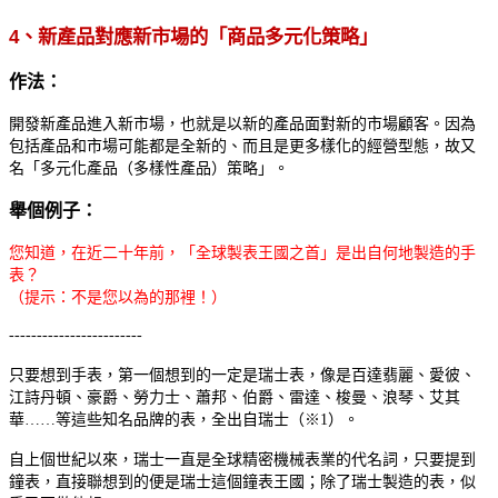
4
、新產品對應新市場的「商品多元化策略」
作法：
開發新產品進入新市場，也就是以新的產品面對新的市場顧客。因為
包括產品和市場可能都是全新的、而且是更多樣化的經營型態，故又
名「多元化產品（多樣性產品）策略」。
舉個例子：
您知道，在近二十年前，「全球製表王國之首」是出自何地製造的手
表？
（提示：不是您以為的那裡！）
------------------------
只要想到手表，第一個想到的一定是瑞士表，像是百達翡麗、愛彼、
江詩丹頓、豪爵、勞力士、蕭邦、伯爵、雷達、梭曼、浪琴、艾其
華……等這些知名品牌的表，全出自瑞士（※1）。
自上個世紀以來，瑞士一直是全球精密機械表業的代名詞，只要提到
鐘表，直接聯想到的便是瑞士這個鐘表王國；除了瑞士製造的表，似