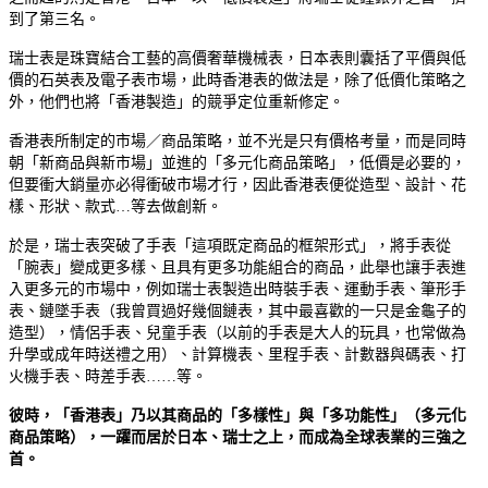
到了第三名。
瑞士表是珠寶結合工藝的高價奢華機械表，日本表則囊括了平價與低
價的石英表及電子表市場，此時香港表的做法是，除了低價化策略之
外，他們也將「香港製造」的競爭定位重新修定。
香港表所制定的市場／商品策略，並不光是只有價格考量，而是同時
朝「新商品與新市場」並進的「多元化商品策略」，低價是必要的，
但要衝大銷量亦必得衝破市場才行，因此香港表便從造型、設計、花
樣、形狀、款式…等去做創新。
於是，瑞士表突破了手表「這項既定商品的框架形式」，將手表從
「腕表」變成更多樣、且具有更多功能組合的商品，此舉也讓手表進
入更多元的市場中，例如瑞士表製造出時裝手表、運動手表、筆形手
表、鏈墜手表（我曾買過好幾個鏈表，其中最喜歡的一只是金龜子的
造型），情侶手表、兒童手表（以前的手表是大人的玩具，也常做為
升學或成年時送禮之用）、計算機表、里程手表、計數器與碼表、打
火機手表、時差手表……等。
彼時，「香港表」乃以其商品的「多樣性」與「多功能性」（多元化
商品策略），一躍而居於日本、瑞士之上，而成為全球表業的三強之
首。