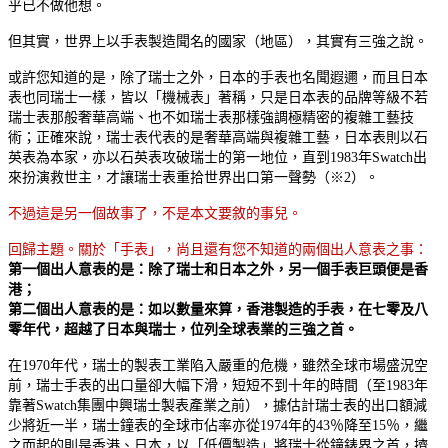
乎已不做他想。
但其實，世界上以手表製造聞名的國家（地區），其實有三強之說。
或許您知道的是，除了瑞士之外，日本的手表也名聞遐邇，而且日本
表也同瑞士一樣，皆以「機械表」著稱，只是日本表的品牌等級不若
瑞士表那般奢華高端、也不如瑞士表那樣強調極精密的複雜工藝技
術；正確來說，瑞士表代表的是奢華高端與複雜工藝，日本表則以石
英表為本家，亦以石英表攻破瑞士的第一地位，直到1983年Swatch出
來扮演救世主，才讓瑞士表重拾世界出口第一聲勢（※2）。
不過這是另一個故事了，不是本文要敘的事兒。
回歸主題。關於「手表」，尚且還有您不知道的兩個出人意表之事：
第一個出人意表的是：除了瑞士和日本之外，另一個手表巨頭便是香
港；
第二個出人意表的是：如以數量來算，香港製造的手表，在七零及八
零年代，超越了日本與瑞士，位列全球表業的三強之首。
在1970年代，瑞士的製表工業陷入嚴重的危機，雖然全球市場盛況空
前，瑞士手表的出口量卻大幅下滑，短短不到十年的時間（至1983年
靠著Swatch集團中興瑞士製表產業之前），據估計瑞士表的出口額減
少將近一半，瑞士鐘表的全球市佔率亦從1974年的43％降至15％，繼
之而起的則是香港、日本，以「低價製造」將瑞士從鐘錶界之首，擠