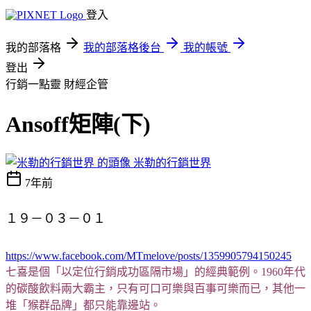
登入
我的部落格
我的部落格後台
我的帳號
登出
行銷一點靈
財經企管
Ansoff矩陣(下)
米勒的行銷世界
7年前
１９－０３－０１
https://www.facebook.com/MTmelove/posts/1359905794150245
七喜是個「以定位行銷成功區隔市場」的經典範例。
1960
年代
的碳酸飲料兩大霸主，只有可口可樂與百事可樂而已，其他一
堆「猴群品牌」都只能靠邊站。