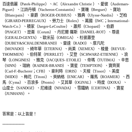
百達翡麗（
Patek-Philippe
）、
AC
（
Alexandre Christie
）、愛彼（
Audemars-
Piguet
）、江詩丹頓（
Vacheron-Constantin
）、寶璣（
Breguet
）、寶珀
（
Blancpain
）、豪爵（
ROGER-DUBIUS
）、雅典（
Ulysse-Nardin
）、芝柏
（
GIRARD-PERREGAUX
）、勞力士（
Rolex
）、萬國（
IWC
；
International-
Watch-Co.
）、積家（
Jaeger-LeCoultre
）、蕭邦（
Chopard
）、伯爵
（
PIAGET
）、崑崙（
Corum
）、丹尼爾·羅斯（
DANIEL-ROT
）、尊達
（
GERALD-GENTA
）、歐米茄（
OMEGA
）、杜彼蕭登
（
DUBEY&SCHALDENBRAND
）、雷達（
RADO
）、摩凡陀
（
MOVADO
）、綺年華（
ETERNA
）、尚美（
XEMEX
）、梭曼（
REVUE-
THOMMEN
）、伯特萊（
PERRLET
）、艾登（
SCHWARZ-ETIENNE
）、浪
琴（
LONGINES
）、雅克（
JACQUES- ETOILE
）、帝瑪（
TUTIMA
）、辛恩
（
SINN
）、瑞納（
RAINER-BRAND
）、寶星（
TEMPTION
）、寶齊萊
（
Carl-F.-Bucherer
；
CFB
）、豪利時（
ORIS
）、天梭（
Tissot
）、美度
（
MIDO
）、梅花（
Titoni
）、英納格（
ENICAR
）、羅馬（
ROAMER
）、西
馬（
Cyma
）、百浪多（
Pronto
）、艾其華（
OGIVAL
）、時度（
DOXA
）、
山度士（
SANDOZ
）、尼維達（
NIVADA
）、雪鐵納（
CERTINA
）、寶星
（
JUNHANS
）。
答案是：以上皆是！
---------------