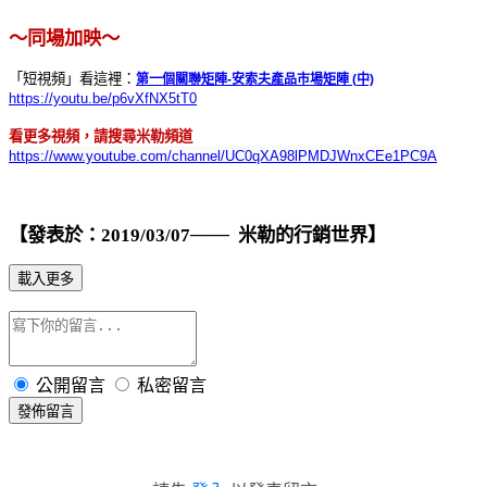
～同場加映～
「短視頻」看這裡：
第一個關聯矩陣-
安索夫產品市場矩陣 (
中)
https://youtu.be/p6vXfNX5tT0
看更多視頻，請搜尋米勒頻道
https://www.youtube.com/channel/UC0qXA98lPMDJWnxCEe1PC9A
【發表於：
2019/03/07
─── 米勒的行銷世界】
載入更多
公開留言
私密留言
發佈留言