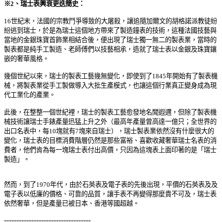
※
2
、瑞士表興衰更迭簡史：
16
世紀末，法國的宗教鬥爭導致的大屠殺，讓追隨加爾文的胡格諾派教徒紛
紛逃到瑞士，於是為瑞士這個地方帶來了製造鐘表的技術，這種法國技藝與
當地的金銀珠寶首飾業相結合後，便出現了瑞士獨一無二的製表業，當時的
製表都是純手工製造、老師傅們以技藝相承，造就了瑞士表以金銀及珠寶鑲
嵌的奢華風格。
幾個世紀以來，瑞士的製表工藝幾無變化，即使到了
1845
年開始有了製表機
械，將製表業從手工製做導入大批生產模式，也讓這個行業真正變身成為現
代工業化的產業。
此後，在
整整一個世紀裡
，
瑞士的製表工藝愈發地名聞遐邇，但
除了製表機
械技術讓
瑞士
手錶產量迅猛上升之外（最高年產量曾高達一億只；
全世界的
出口名表中，每
10
塊就有
7
塊來自瑞士
）
，瑞士製表業依然沒有
什
麼很大的
變化，瑞士表的目標消費階層仍然是那些富裕、喜歡收藏奢華瑞士名表的消
費者，他們肯為每一塊瑞士表付出高價，只因為這塊表上面印著的是「瑞士
製造」。
然而，到了
1970
年代，由於石英表及電子表的先後出現，平價的石英表及及
電子表以低廉的價格、可靠的品質，讓手表不再變得那麼貴不可及
，
瑞士表
依然奢華，但是產量已
被日本、香港等國超越。
-----------------------------------