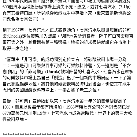
在1920年代的美國，經濟很不景氣，而當時市場上的碳酸飲料將近有
600個汽水品種紛紛從市場上消失不見。總之，或許七喜汽水（7-Up）
真有其獨特口感，所以能從激烈競爭中存活下來（後來查爾斯也將公
司改名為七喜公司）。
到了1967年，七喜汽水才正式嶄露頭角，七喜汽水以舉世矚目的非可
樂(Uncola)定位策略加入戰局，明確地告訴消費者，除了可口可樂與百
事可樂之外，其實還有第三種選擇，這樣的訴求很快就讓它在市場上
取得一席之地。
七喜藉由「非可樂」的成功類別定位宣言，將碳酸飲料市場一分為
二：一邊是可口可樂與百事可樂的可樂飲料陣營，另一邊則是「不含
咖啡因」的「非可樂」
(Uncola)
飲料陣營的七喜汽水，七喜汽水在眾多
的可樂飲料市場上為自己「創造」出了一個新的市場局面，一下子讓
自己擺脫猴群地位，將其他的碳酸飲料品牌甩到後面，也使其在龍爭
虎鬥的美國碳酸飲料市場上，一舉占據了老三之位。
自從「非可樂」宣傳啟動以來，七喜汽水第一年的銷售量便提高了
10%，而且以後每年都有所增加，1968年時七喜公司的凈銷售額已從
8770萬美元增加到1.9億，七喜汽水也成為當時代、世界上的第三大軟
性飲料品牌。
**************************