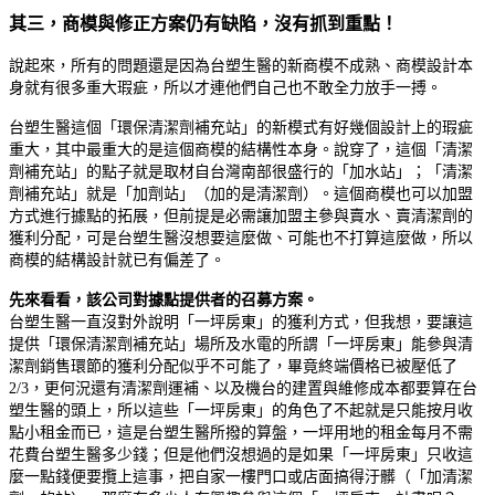
其三，商模與修正方案仍有缺陷，沒有抓到重點
！
說起來，所有的問題還是因為台塑生醫的新商模不成熟、商模設計本
身就有很多重大瑕疵，所以才連他們自己也不敢全力放手一搏。
台塑生醫這個「環保清潔劑補充站」的新模式有好幾個設計上的瑕疵
重大，其中最重大的是這個商模的結構性本身。說穿了，這個「清潔
劑補充站」的點子就是取材自台灣南部很盛行的「加水站」；「清潔
劑補充站」就是「加劑站」（加的是清潔劑）。這個商模也可以加盟
方式進行據點的拓展，但前提是必需讓加盟主參與賣水、賣清潔劑的
獲利分配，可是台塑生醫沒想要這麼做、可能也不打算這麼做，所以
商模的結構設計就已有偏差了。
先來看看，該公司對據點提供者的召募方案。
台塑生醫一直沒對外說明「一坪房東」的獲利方式，但我想，要讓這
提供「環保清潔劑補充站」場所及水電的所謂「一坪房東」能參與清
潔劑銷售環節的獲利分配似乎不可能了，畢竟終端價格已被壓低了
2/3，更何況還有清潔劑運補、以及機台的建置與維修成本都要算在台
塑生醫的頭上，所以這些「一坪房東」的角色了不起就是只能按月收
點小租金而已，這是台塑生醫所撥的算盤，一坪用地的租金每月不需
花費台塑生醫多少錢；但是他們沒想過的是如果「一坪房東」只收這
麼一點錢便要攬上這事，把自家一樓門口或店面搞得汙髒（「加清潔