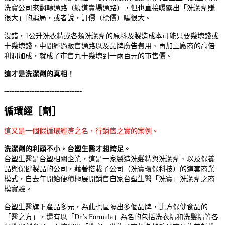
洗寶公司來翻轉通路（繞道賣場通路），但也直接曝露出「洗潔劑賺
很大」的騙局，或者說，訂價（標價）騙很大。
沒錯，1公升洗衣精或各類洗潔劑的原料及製造成本可能只要幾塊錢或
十幾塊錢，中間經過販售通路以及品牌廣告費用、再加上廠商的高倍
利潤加成，就成了市售九十幾塊到一兩百元的市售價。
這才是洗潔劑的真相！
-------------------------------
循環經［劑］
這又是一個假循環經濟之名，行銷售之實的案例。
洗潔劑的利頭不小，
台塑生醫才想跨足。
台塑生醫是台塑相關企業，這是一家製造洗髮精與洗潔劑、以及保養
品與保健製品的公司，藉著搭載子公司（洗寶環保科技）的這套商業
模式，自去年開始便積極展開銷售自家台塑生醫「洗寶」洗潔劑之商
模實驗。
台塑生醫旗下產品多元，為此也區隔出多個品牌，比方保健食品的
「醫之方」，還有以「Dr’s Formula」為名的包括洗衣精和洗髮精等各