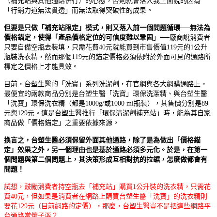
（補充站與其他通路併行）的心態，否則就會落入我上面說的因為
「行銷力道無法貫透」而無法取得突破性的成果。
但要是只做「
補充站
限定」模式，則又落入前一個問題循環──無法為
價格錨定，使得「產品
價格定位的可信度難以鞏固
」
──
廠商說消費者
只要自備空瓶去裝填，只需花費40元就能買到市售價值119元的1公升
瓶裝洗衣精，然而那個119元的錨定價格必須依附於外面可見的通路所
標定之價格上才能具效。
目前，台塑生醫的「洗寶」系列洗潔劑，在官網與各大網購通路上，
最便宜的兩款商品分別是台塑生醫「洗寶」環保洗潔精、與台塑生醫
「洗寶」環保洗衣精（都是1000g/或1000 ml瓶裝），其售價分別是89
元與129元。這是台塑生醫推行「環保清潔劑補充站」時，能為其自家
商品做「價格錨定」之重要依據來源。
換言之，
台塑生醫必須保留外面其他通路
，除了是為做出「價格錨
定」效果之外，另一個理由也是基於通路必須多元化。於是，在第一
個問題與第二個問題上，其決策形成互相對抗的拉鋸，怎麼做都會有
問題！
試想，鼓勵消費者持空瓶去「補充站」購買1公升裝的洗衣精，只需花
費40元，但如果是消費者在網路上購買台塑生醫「洗寶」的洗衣精則
要花129元（目前網路的定價），那麼，台塑生醫豈不是把這些網路平
台通路當傻子耍？