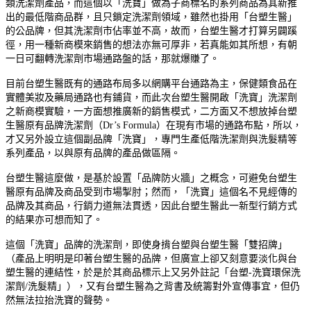
類洗潔劑產品，而這個以「洗寶」做為子商標名的系列商品為其新推
出的最低階商品群，且只鎖定洗潔劑領域，雖然也掛用「台塑生醫」
的公品牌，但其洗潔劑市佔率並不高，故而，台塑生醫才打算另闢蹊
徑，用一種新商模來銷售的想法亦無可厚非，若真能如其所想，有朝
一日可翻轉洗潔劑市場通路盤的話，那就爆賺了。
目前台塑生醫既有的通路布局多以網購平台通路為主，保健類食品在
實體美妝及藥局通路也有鋪貨，而此次台塑生醫開啟「洗寶」洗潔劑
之新商模實驗，一方面想推廣新的銷售模式，二方面又不想放掉台塑
生醫原有品牌洗潔劑（Dr’s Formula）在現有市場的通路布點，所以，
才又另外設立這個副品牌「洗寶」，專門生產低階洗潔劑與洗髮精等
系列產品，以與原有品牌的產品做區隔。
台塑生醫這麼做，是基於設置「品牌防火牆」之概念，可避免台塑生
醫原有品牌及商品受到市場掣肘；然而，「洗寶」這個名不見經傳的
品牌及其商品，行銷力道無法貫透，因此台塑生醫此一新型行銷方式
的結果亦可想而知了。
這個「洗寶」品牌的洗潔劑，即使身揹台塑與台塑生醫「雙招牌」
（產品上明明是印著台塑生醫的品牌，但廣宣上卻又刻意要淡化與台
塑生醫的連結性，於是於其商品標示上又另外註記「台塑-洗寶環保洗
潔劑/洗髮精」），又有台塑生醫為之背書及統籌對外宣傳事宜，但仍
然無法拉抬洗寶的聲勢。