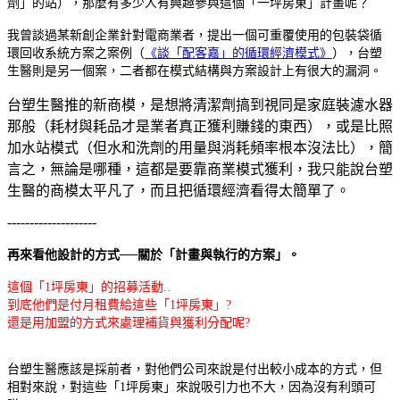
劑」的站），那麼有多少人有興趣參與這個「一坪房東」計畫呢？
我曾談過某新創企業針對電商業者，提出一個可重覆使用的包裝袋循
環回收系統方案之案例（
《談「配客嘉」的循環經濟模式》
），台塑
生醫則是另一個案，二者都在模式結構與方案設計上有很大的漏洞。
台塑生醫推的新商模，是想將清潔劑搞到視同是家庭裝濾水器
那般（耗材與耗品才是業者真正獲利賺錢的東西），或是比照
加水站模式（但水和洗劑的用量與消耗頻率根本沒法比），簡
言之，無論是哪種，這都是要靠商業模式獲利，我只能說台塑
生醫的商模太平凡了，而且把循環經濟看得太簡單了。
--------------------
再來看他設計的方式──關於「計畫與執行的方案」。
這個「1坪房東」的招募活動..
到底他們是付月租費給這些「1坪房東」?
還是用加盟的方式來處理補貨與獲利分配呢?
台塑生醫應該是採前者，對他們公司來說是付出較小成本的方式，但
相對來說，對這些「1坪房東」來說吸引力也不大，因為沒有利頭可