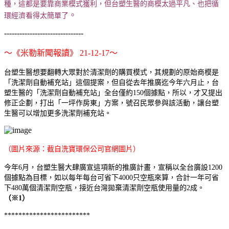
種，這都是要靠商業模式獲利，但台塑生醫的商模太過平凡、也把循
。
環經濟看得太簡單了
-------------------------------
～《米勒新聞報讀》
21-12-17～
台塑生醫想要翻轉大眾對於清潔劑的購買模式，其規劃的原始商模是
「洗潔劑自動補充站」這個提案，但自從去年推廣迄今年六月止，台
塑生醫的「洗潔劑自動補充站」全台僅約150個據點，所以，才又提出
修正企劃，打出「一坪作房東」方案，號召民眾參與該活動，讓台塑
生醫可以增加更多洗潔劑補充站。
（圖片來源：截自洗寶環保公司官網圖片）
今年6月，台塑生醫大肆廣宣這項新的推廣計畫，宣稱以全台廣設1200
個據點為目標，如以每年每台可省下4000只空瓶來算，合計一年可省
下480萬個清潔劑空瓶，接近台灣拋棄清潔劑空瓶使用量的2成。
（※1）
************************