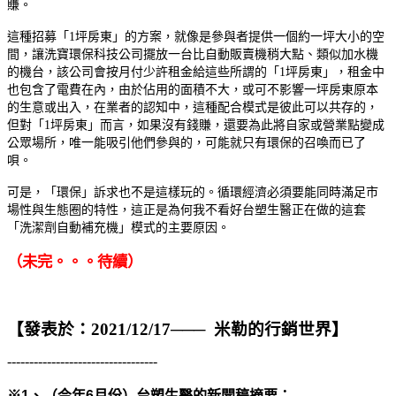
賺。
這種招募「1坪房東」的方案，就像是參與者提供一個約一坪大小的空
間，讓洗寶環保科技公司擺放一台比自動販賣機稍大點、類似加水機
的機台，該公司會按月付少許租金給這些所謂的「1坪房東」，租金中
也包含了電費在內，由於佔用的面積不大，或可不影響一坪房東原本
的生意或出入，在業者的認知中，這種配合模式是彼此可以共存的，
但對「1坪房東」而言，如果沒有錢賺，還要為此將自家或營業點變成
公眾場所，唯一能吸引他們參與的，可能就只有環保的召喚而已了
唄。
可是，「環保」訴求也不是這樣玩的。循環經濟必須要能同時滿足市
場性與生態圈的特性，這正是為何我不看好台塑生醫正在做的這套
「洗潔劑自動補充機」模式的主要原因。
（未完。。。待續）
【發表於：
2021/12/17
─── 米勒的行銷世界】
----------------------------------
※1
、（今年6月份）台塑生醫的新聞稿摘要：