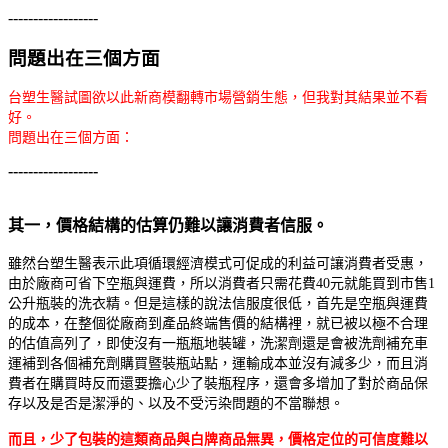
------------------
問題出在三個方面
台塑生醫試圖欲以此新商模翻轉市場營銷生態，但我對其結果並不看
好。
問題出在三個方面：
------------------
其一，價格結構的估算仍難以讓消費者信服
。
雖然台塑生醫表示此項循環經濟模式可促成的利益可讓消費者受惠，
由於廠商可省下空瓶與運費，所以消費者只需花費40元就能買到市售1
公升瓶裝的洗衣精。但是這樣的說法信服度很低，首先是空瓶與運費
的成本，在整個從廠商到產品終端售價的結構裡，就已被以極不合理
的估值高列了，即使沒有一瓶瓶地裝罐，洗潔劑還是會被洗劑補充車
運補到各個補充劑購買暨裝瓶站點，運輸成本並沒有減多少，而且消
費者在購買時反而還要擔心少了裝瓶程序，還會多增加了對於商品保
存以及是否是潔淨的、以及不受污染問題的不當聯想。
而且，
少了包裝的這類商品與白牌商品無異，價格定位的可信度難以