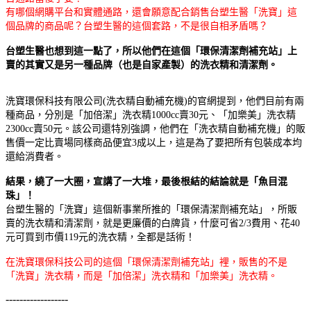
有哪個網購平台和實體通路，還會願意配合銷售台塑生醫「洗寶」這
個品牌的商品呢？台塑生醫的這個套路，不是很自相矛盾嗎？
台塑生醫也想到這一點了，所以他們在這個
「環保清潔劑補充站」上
賣的其實又是另一種品牌（也是自家產製）的洗衣精和清潔劑。
洗寶環保科技有限公司(洗衣精自動補充機)的官網提到，他們目前有兩
種商品，分別是「加倍潔」洗衣精1000cc賣30元、「加樂美」洗衣精
2300cc賣50元。該公司還特別強調，他們在「洗衣精自動補充機」的販
售價一定比賣場同樣商品便宜
3
成以上，這是為了要把所有包裝成本均
還給消費者。
結果，繞了一大圈，宣講了一大堆，最後根結的結論就是「魚目混
珠」！
台塑生醫的「洗寶」這個新事業所推的「環保清潔劑補充站」，所販
賣的洗衣精和清潔劑，就是更廉價的白牌貨，什麼可省2/3費用、花40
元可買到市價119元的洗衣精，全都是話術！
在洗寶環保科技公司的這個「環保清潔劑補充站」裡，販售的不是
「洗寶」洗衣精，而是「加倍潔」洗衣精和「加樂美」洗衣精。
------------------