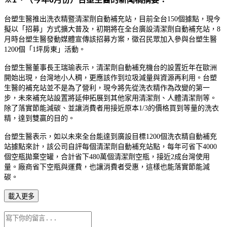
台塑生醫推出洗衣精暨清潔劑自動補充站，目前全台150個據點，現今
擬以「招募」方式擴大普及，初期將在全台廣設清潔劑自動補充站，8
月時台塑生醫發動媒體宣傳該招募方案，徵召民眾加入參與台塑生醫
1200個「1坪房東」活動。
台塑生醫董事長王瑞瑜表示，清潔劑自動補充機台的設置近年在歐洲
開始出現，台灣地小人稠，更應該作到垃圾減量與資源再利用。台塑
生醫的補充站並不是為了營利，現今將先從洗衣精作為改變的第一
步，未來補充站設置將延伸拓展到其他家用清潔劑、人體清潔劑等。
除了落實節能減碳、並讓消費者用接近原本1/3的價格買到等量的洗衣
精，達到雙贏的目的。
台塑生醫表示，如以未來全台能達到廣設目標1200個洗衣精自動補充
站據點來計，該公司自評每個清潔劑自動補充站點，每年可省下4000
個空瓶拋棄空罐，合計省下480萬個清潔劑空瓶，接近2成台灣使用
量。廠商省下空瓶與運費，也讓消費者受惠，這樣也能落實節能減
碳。
載入更多