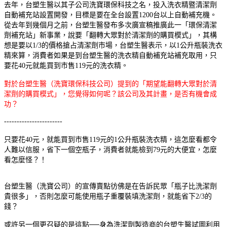
去年，台塑生醫以其子公司洗寶環保科技之名，投入洗衣精暨清潔劑
自動補充站設置開發，目標是要在全台設置1200台以上自動補充機。
從去年到幾個月之前，台塑生醫發布多次廣宣稿推廣此一「環保清潔
劑補充站」新事業，說要「翻轉大眾對於清潔劑的購買模式」，其構
想是要以1/3的價格搶占清潔劑市場，台塑生醫表示，以1公升瓶裝洗衣
精來算，消費者如果是到台塑生醫的洗衣精自動補充站補充取用，只
要花40元就能買到市售119元的洗衣精。
對於台塑生醫（洗寶環保科技公司）提到的「期望能翻轉大眾對於清
潔劑的購買模式」，您覺得如何呢？該公司及其計畫，是否有機會成
功？
-----------------------
只要花40元，就能買到市售119元的1公升瓶裝洗衣精，這怎麼看都令
人難以信服，省下一個空瓶子，消費者就能檢到79元的大便宜，怎麼
看怎麼怪？！
台塑生醫（洗寶公司）的宣傳賣點彷佛是在告訴民眾「瓶子比洗潔劑
貴很多」，否則怎麼可能使用瓶子重覆裝填洗潔劑，就能省下2/3的
錢？
或許另一個更召疑的是這點──身為洗潔劑製造商的台塑生醫試圖利用