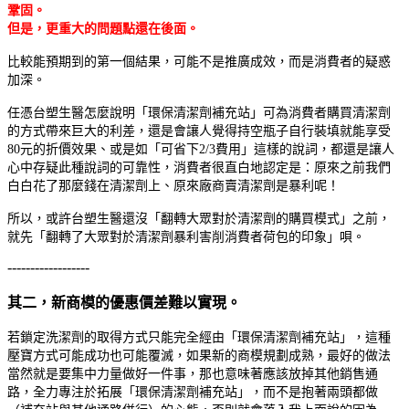
鞏固
。
但是，更重大的問題點還在後面。
比較能預期到的第一個結果，可能不是推廣成效，而是消費者的疑惑
加深。
任憑台塑生醫怎麼說明「環保清潔劑補充站」可為消費者購買清潔劑
的方式帶來巨大的利差，還是會讓人覺得持空瓶子自行裝填就能享受
80元的折價效果、或是如「可省下2/3費用」這樣的說詞，都還是讓人
心中存疑此種說詞的可靠性，消費者很直白地認定是：原來之前我們
白白花了那麼錢在清潔劑上、原來廠商賣清潔劑是暴利呢！
所以，或許台塑生醫還沒「翻轉大眾對於清潔劑的購買模式」之前，
就先「翻轉了大眾對於清潔劑暴利害削消費者荷包的印象」唄。
------------------
其二，新商模的優惠價差難以實現。
若鎖定洗潔劑的取得方式只能完全經由「環保清潔劑補充站」，這種
壓寶方式可能成功也可能覆滅，如果新的商模規劃成熟，最好的做法
當然就是要集中力量做好一件事，那也意味著應該放掉其他銷售通
路，全力專注於拓展「環保清潔劑補充站」，而不是抱著兩頭都做