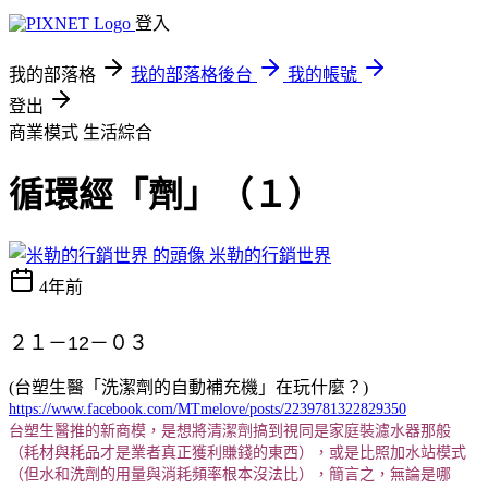
登入
我的部落格
我的部落格後台
我的帳號
登出
商業模式
生活綜合
循環經「劑」（１）
米勒的行銷世界
4年前
２１－
12
－０３
(台塑生醫「洗潔劑的自動補充機」在玩什麼？)
https://www.facebook.com/MTmelove/posts/2239781322829350
台塑生醫推的新商模，是想將清潔劑搞到視同是家庭裝濾水器那般
（耗材與耗品才是業者真正獲利賺錢的東西），或是比照加水站模式
（但水和洗劑的用量與消耗頻率根本沒法比），簡言之，無論是哪